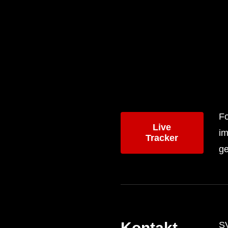
Fo
Live
im
Tracker
ge
Kontakt
S