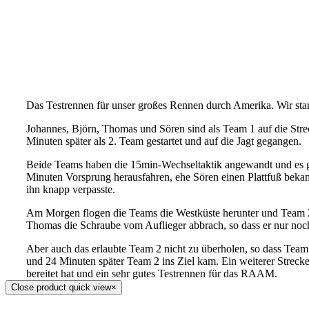
Das Testrennen für unser großes Rennen durch Amerika. Wir sta
Johannes, Björn, Thomas und Sören sind als Team 1 auf die Str
Minuten später als 2. Team gestartet und auf die Jagt gegangen.
Beide Teams haben die 15min-Wechseltaktik angewandt und es gin
Minuten Vorsprung herausfahren, ehe Sören einen Plattfuß beka
ihn knapp verpasste.
Am Morgen flogen die Teams die Westküste herunter und Team 2
Thomas die Schraube vom Auflieger abbrach, so dass er nur noc
Aber auch das erlaubte Team 2 nicht zu überholen, so dass Tea
und 24 Minuten später Team 2 ins Ziel kam. Ein weiterer Streck
bereitet hat und ein sehr gutes Testrennen für das RAAM.
Close product quick view
×