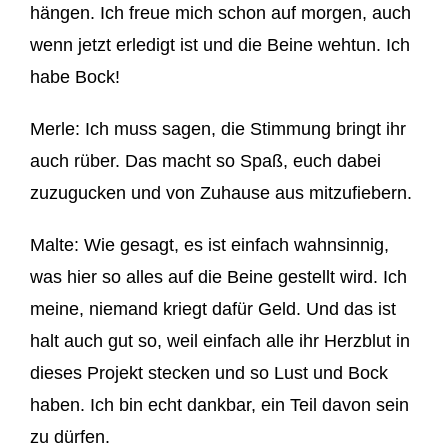
hängen. Ich freue mich
sch
on auf morgen, auch
wenn
jetzt erledigt ist und
die Beine wehtun. Ich
habe Bock!
Merle: Ich muss sagen, die Stimmung
bringt ihr
auch rüber. Das macht
so Spaß, euch dabei
zuzugucken und von Zuhause aus
mitzufiebern
.
Malte: W
ie gesagt, es ist einfach wahnsinnig,
was hier so all
es auf die Beine gestellt wird. I
ch
meine, niemand kriegt dafür Ge
ld. Und das ist
halt auch gut so, weil einfach a
lle
ihr Herzblut in
dieses Projekt stecken und so Lust und Bock
haben.
Ich
bin echt dankbar, ein Teil davon sein
zu dürfen.