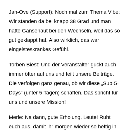
Jan-Ove (Support): Noch mal zum Thema
Vibe
:
Wir standen da bei
knapp 38 Grad und man
hatte Gänsehaut bei den Wechseln, weil
das so
gut geklappt hat. Also wirklich, das war
ein
geisteskrankes Gefühl.
Torben
Biest:
Und der Veranstalter guck
t auch
immer öfter auf uns und teilt un
sere Beiträge.
Die verfolgen
ganz genau, ob wir diese „Sub-5-
Days“ (unter 5 Tagen) schaffen. Das spricht für
uns
und unsere Mission!
Merle
:
Na
dann
, gute Erholung, Leute!
Ruht
euch aus, damit ihr morgen wieder so heftig in