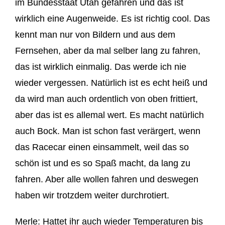
im Bundesstaat Utah
gefahren und das ist
wirklich eine Augenweide. E
s ist richtig cool.
Das
kennt man nur von Bildern und
aus de
m
Fernsehen
, aber
da mal selber lang zu fahren,
das ist wirklich einmalig. Das werde ich nie
wieder vergessen.
Natürlich ist es echt heiß und
da wird man auch ordentlich
von oben
frittiert
,
a
ber das ist es allemal w
ert. E
s macht natürlich
auch Bock. Man ist schon fast verärgert, wenn
das
Racecar
einen
einsammelt, weil das
so
schön ist und es so Spaß macht, da lang zu
fahren. Aber alle wollen fahren und deswegen
haben wir trotzdem weiter durchrotiert
.
Merle:
Hattet ihr auch wieder Temperaturen bis