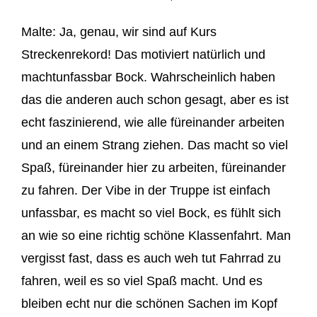
Malte: J
a, genau, wi
r sind auf Kurs
Streckenrekord! Das motiviert natürlich und
macht
unfassbar Bock. W
ahrscheinlich haben
das die ande
ren auch schon gesagt, aber es
ist
echt faszinierend, wie
alle füreinander arbeiten
und an einem Strang ziehen. D
as macht so viel
Spaß, füreinander hier zu arbeiten, füreinander
zu fahren. Der
Vibe
i
n der Truppe ist einfach
unfassbar, es macht so viel Bock, es fühlt sich
an wie so eine richtig schöne K
lassenfahrt. Man
vergisst
fast
, dass es auch weh tut
Fahrrad zu
fahren, weil es so viel Spaß macht. Und es
bleiben
echt nur die schönen Sachen
im Kopf