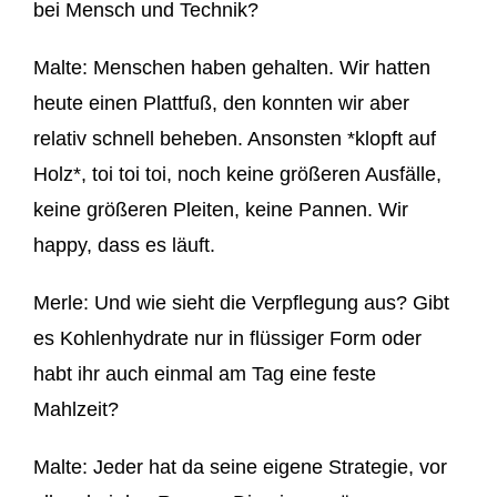
bei Mensch und Technik?
Malte:
Menschen haben gehalten. Wir hatten
heute einen Plattfuß, den konnten wir abe
r
relativ schnell beheben. Ansonsten
*
klopf
t
auf
Holz
*
,
toi
toi
toi
, noch keine größeren Ausfälle,
keine größeren Pleiten, kei
ne Pannen. W
ir
happy, dass es läuft.
Merle:
Und wie sieht die Ver
pflegung aus?
Gibt
es
Kohlenhydrate nur in flüssiger Form
oder
habt ihr
auch einmal am Tag eine
f
este
Mahlzeit?
Malte: Jeder hat da
seine eigene Strategie, vor