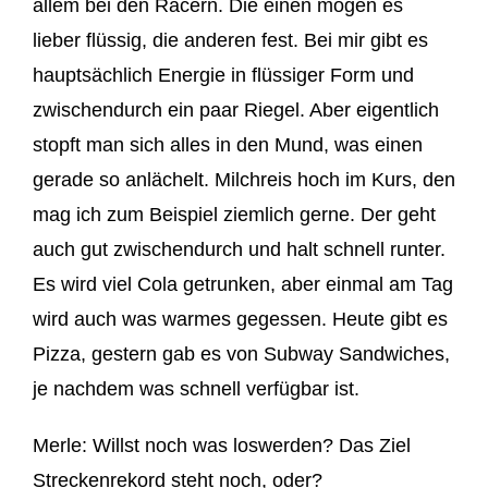
allem bei den
Racern
. Die einen mögen es
lieber flüssig, die anderen fest.
Bei mir gibt es
hauptsächlich Energie in flüssiger Form
und
zwischendurc
h ein paar Riegel. Aber eigentlich
stopft man sich alles in den Mund, was einen
gerade so anlächelt.
Milchreis hoch im Kurs, den
mag ic
h zum Beispiel ziemlich gerne. D
er geht
auch gut zwischendurch und
halt schnell runter.
Es wird viel Cola getrunken, aber
einmal am Tag
wird auch was
warmes
gegessen.
Heute gibt es
Pizza, gestern
gab es von Subway Sandwiches,
je nachdem was
schnell verfügbar ist.
Merle: Willst noch was loswerden? Das Ziel
Streckenrekord steht noch, oder?