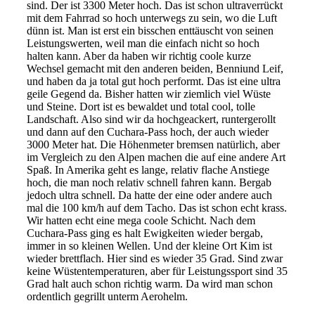
sind. D
er ist 3300 Meter hoch. Das ist schon
ultra
verrückt
mit dem Fahrrad so hoch
unterwegs zu sein, wo die Luft
dünn ist. M
an ist erst ein bisschen enttäuscht von seinen
Leistungswerten, weil man die einfach nicht so hoch
halten kann. Aber da haben wir richtig coole kurze
Wechsel gemacht mit den anderen beiden,
Benni
und Leif,
und haben da j
a total gut hoch
performt
. D
as ist eine
ultra
geile Ge
gend da. Bisher hatten wir ziemlich viel Wüste
und Steine. Dort ist es bewaldet und
to
tal cool,
tolle
Landschaft. Also sind wir da hochgeackert, runtergerollt
und dann auf den
Cuchara
-Pass hoch, der auch wieder
3000 Meter hat. Die Höhenmeter bremsen natürlich, aber
im Vergleich zu den Alpen machen die auf eine andere Art
Spaß.
In Amerika geht es lange, relativ flache Anstiege
hoch, die man noch relativ schnell fahren kann. Bergab
jedoch
ultra
schnell. Da hatte der eine oder andere auch
mal die 100 km/h auf dem
Tacho. Das ist schon echt krass
.
W
ir hatten echt eine
mega
coole Schicht. Nach dem
Cu
chara
-Pass
ging es halt Ewigkeiten wieder bergab,
immer in so kleinen Wellen. Und der kleine Ort Kim ist
wieder brettflach. Hi
er
sind es wieder 35 Grad. Sind zwar
keine Wüstentemperatur
en, aber für Leistungssport sind 35
Grad
halt a
uch schon richtig warm.
Da wird man schon
ordentlich gegrillt unterm
Aerohelm
.