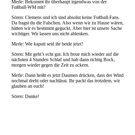
Merle: Bekommt
ihr überhaupt irgendw
as von der
Fußball-WM mit?
Sören:
Clemens und ich
sind absolut keine
Fußball-Fans.
Da fragst du die Falschen.
Also wenn wir zu Hause wären,
hätten wir es bestimmt geguckt. Aber hier
ist unsere Sache
wichtiger. Wir lassen
uns nicht ablenken.
Merle: Wie kaputt seid ihr beide jetzt?
Sören: Mir geht’s echt gut. I
ch freue mich wieder auf die
nächsten 4 Stunden Schlaf und
hab
dann
richtig Bock,
morgen wieder gegen die Zeit zu ackern.
Merle: Dann heißt es jetzt Daumen drücken, dass der Wind
nochmal dreht oder nachlässt. Ihr packt das trotzdem, wir
glauben an euch!
Sören: Danke!