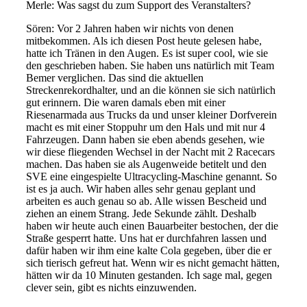
Merle:
Was sagst du zum Support des Veranstalters?
Sören: V
or 2 Jahren
haben wir nichts von denen
mitbekommen. Als ich
diesen
Post heute gelesen habe,
hatte ich
Tränen in
den Augen. Es ist super cool, wie sie
den geschrieben haben. Sie haben uns
natürlich mit Team
Bemer
verglichen. Das sind
die aktuelle
n
Streckenrekordhalter, und an die können sie sich natürlich
gut erinnern. D
ie waren damals eben mit einer
Riesenarmada aus Trucks
da u
nd unser kleiner Dorf
verein
macht es
mit einer Stoppuhr um den Hals
und mit nur 4
Fahrzeugen
. D
ann
haben sie eben abends gesehen
, wie
wir diese fliegenden Wechsel in der Nacht
mit 2 Rac
ecars
machen. Das
haben
sie als Augenweide betitelt und den
SVE eine eingespielte
Ultracycling
-Maschine
genannt. So
ist es ja auch. W
ir haben alles sehr genau geplant und
arbeiten es auch
genau so
ab.
Alle wissen Bescheid und
ziehen an einem Strang. Jede Sekunde zählt. Deshalb
haben wir heute auch einen
Bauarbeiter bestochen, der die
Straße gesperrt
hatte. Uns hat er durchfahren lassen und
dafür
haben
wir
ihm eine kalte Cola gegeben,
über die er
sich tierisch gefreut
hat. W
enn wir es nicht gemacht hätten
,
hätten wir da 10 Minuten gestanden.
Ich
sage mal, gegen
clever sein, gibt es
nichts einzuwenden.