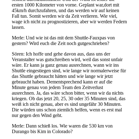
ersten 1000 Kilometer
von vorne.
Geplant war,
dort
mit
45
km/h durchzu
fahren, und das werden wir auf keinen
Fall tun. Somit werden wir da Zeit verlieren. Wie viel,
wage ich nicht zu progno
stizieren, aber wir werden
Federn
lassen.
Merle:
Und wie ist das mit dem Shuttle-F
auxpas von
gestern
?
Wird euch die Zeit noch gutgeschrieben?
Sören: Ich
hoffe und gehe davon aus, dass uns der
Veranstalter was gutschreib
en wird, weil das sonst unfair
wäre. Er kann
ja ganz genau ausrechnen, wann wir
ins
Shuttle eingestiegen sind, wie lange wir normalerweise für
das Shuttle gebraucht hätten und wie lange wir jetzt
gebraucht haben. D
ementsprechend kann er auf die
Minute genau von jedem Team
den Zeitverlust
ausrechnen. Ja, das wäre schon bitter, wenn wir da nichts
kriegen. Ob das jetzt 20, 25, 30 oder 35 Minuten sind, das
weiß ich nicht genau, aber es s
ind ungefähr 30 Minuten.
D
ie würden uns schon ziemlich helfen,
wenn es erst mal
nur gegen den Wind geht.
Merle: D
ann schieß los. Wie waren die 530 km von
Durango bis Kim in Colorado?