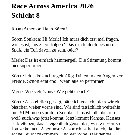
Race Across America 2026 –
Schicht 8
Raam
Amerika: Hallo Sören!
Sören
Sönksen
:
Hi Merle! Ich muss dich erst mal fragen,
wie es ist, uns zu verfolgen? Das macht doch bestimmt
Spaß, ein Teil davon zu sein, oder?
Merle:
Das ist einfa
ch hammergeil. Die Stimmung kommt
hier
super rüber.
Sören: I
ch habe auch regelmäßig Tränen in den Auge
n vor
Freude.
Schon echt coo
l, wenn alle so
performen
.
Merle: Wie sieht’s aus? Wie geht’s euch?
Sören:
Also ehrlich gesagt, hätte ich
gedacht, dass wir ein
bisschen weiter vorne sind. Wir sind tatsächlich weiterhin
nur 30
Minuten vor dem Zeitplan. Das ist toll, a
ber ich
weiß auch,
was jetzt kommt. Jet
zt kommt Kansas. Kansas
ist bret
teben, das ist eigentlich genau das, was wir vo
n zu
Hause kennen. Aber unser Anspruch
ist halt auch
, da
ultra
schnell durchzukommen
. Und der Wind ist leide
r die