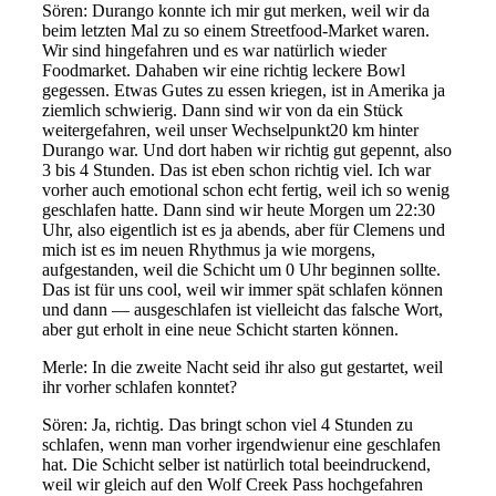
Sören: Durango konnte
ich mir gut merken, weil wir
da
beim letzten Mal
zu so einem
Streetfood
-Market waren.
Wir sind hingefahren und e
s war natürli
ch wieder
Foodmarket
. D
a
haben wir
eine richt
ig leckere Bowl
gegessen. Etw
as Gutes zu essen kri
egen,
ist in Amerika ja
ziemlich schwierig.
D
ann sind wir von da ein Stück
weitergefah
ren, weil unser Wechselpunkt
20 km
hinter
Durango
war
.
Und dort haben wir richt
ig gut gepennt, also
3 bis 4 Stunden. D
as is
t eben schon richtig viel. I
ch war
vorh
er auch emotional schon echt
fertig, weil ich so wenig
ges
chlafen hatte. Dann sind wir heute Morgen um
22:30
Uhr, also
eigentlich ist es ja abends, aber für Clemens und
mich ist es im neuen Rhythmus ja wie morgens,
aufgestanden, weil die Schicht um 0 Uhr beginnen sollte.
D
as ist für
uns cool, weil wir immer spät schlafen können
und dann
— ausgeschlafen ist vielleicht das falsche Wort,
aber gut erholt in eine neue Schicht starten können.
Merle: I
n die zweite Nacht seid ihr
also
gu
t gestartet, weil
ihr vorher schlafen konntet?
Sören: Ja, richtig.
Das bringt schon
viel 4 Stunden zu
schlafen
,
wenn man vorher irgendwie
nur
eine
geschlafen
hat. Die Schicht selber
ist natü
rlich total beeindruckend,
weil
wir gleich auf den Wolf Creek Pass hochgefahren